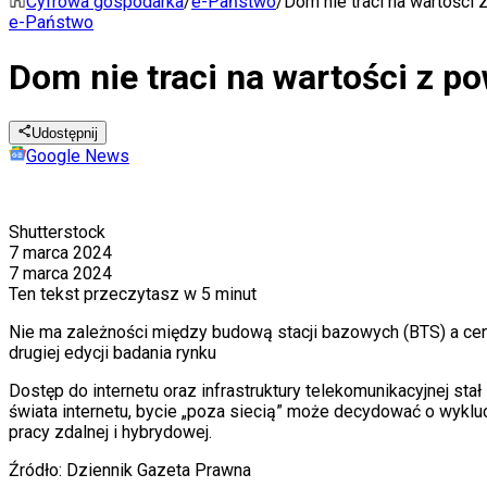
Cyfrowa gospodarka
/
e-Państwo
/
Dom nie traci na wartośc
e-Państwo
Dom nie traci na wartości z 
Udostępnij
Google News
Shutterstock
7 marca 2024
7 marca 2024
Ten tekst przeczytasz w
5 minut
Nie ma zależności między budową stacji bazowych (BTS) a ce
drugiej edycji badania rynku
Dostęp do internetu oraz infrastruktury telekomunikacyjnej st
świata internetu, bycie „poza siecią” może decydować o wyklu
pracy zdalnej i hybrydowej.
Źródło:
Dziennik Gazeta Prawna