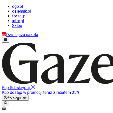
dgp.pl
dziennik.pl
forsal.pl
infor.pl
Sklep
Dzisiejsza gazeta
Kup Subskrypcję
Kup dostęp w promocji:
teraz z rabatem 35%
Zaloguj się