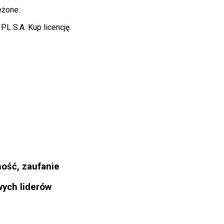
eżone.
L S.A. Kup licencję.
ność, zaufanie
wych liderów