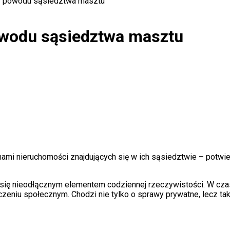
i z powodu sąsiedztwa masztu
powodu sąsiedztwa masztu
nami nieruchomości znajdujących się w ich sąsiedztwie – potw
ał się nieodłącznym elementem codziennej rzeczywistości. W cza
czeniu społecznym. Chodzi nie tylko o sprawy prywatne, lecz t