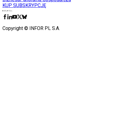
KUP SUBSKRYPCJĘ
Pobierz w
Pobierz z
Copyright © INFOR PL S.A.