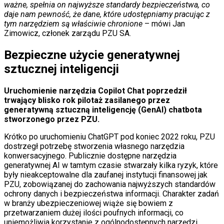
ważne, spełnia on najwyższe standardy bezpieczeństwa, co
daje nam pewność, że dane, które udostępniamy pracując z
tym narzędziem są właściwie chronione
– mówi Jan
Zimowicz, członek zarządu PZU SA.
Bezpieczne użycie generatywnej
sztucznej inteligencji
Uruchomienie narzędzia Copilot Chat poprzedził
trwający blisko rok pilotaż zasilanego przez
generatywną sztuczną inteligencję (GenAI) chatbota
stworzonego przez PZU.
Krótko po uruchomieniu ChatGPT pod koniec 2022 roku, PZU
dostrzegł potrzebę stworzenia własnego narzędzia
konwersacyjnego. Publicznie dostępne narzędzia
generatywnej AI w tamtym czasie stwarzały kilka ryzyk, które
były nieakceptowalne dla zaufanej instytucji finansowej jak
PZU, zobowiązanej do zachowania najwyższych standardów
ochrony danych i bezpieczeństwa informacji. Charakter zadań
w branży ubezpieczeniowej wiąże się bowiem z
przetwarzaniem dużej ilości poufnych informacji, co
uniemożliwia korzystanie z ogólnodostępnych narzędzi.