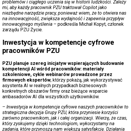
problemów i ciągłego uczenia się w historii ludzkości. Zależy
mi, aby każdy pracownik PZU traktował Copilot jako
niezbędne narzędzie pracy, ponieważ wiem, że to otwiera nas
na innowacyjność, zwiększa wydajność i zapewnia przypływ
innowacyjnego myślenia
– podkreśla Michał Kopyt, członek
zarządu PZU Życie.
Inwestycja w kompetencje cyfrowe
pracowników PZU
PZU planuje szereg inicjatyw wspierających budowanie
kompetencji AI wśród pracowników: materiały
szkoleniowe, cykle webinarów prowadzone przez
firmowych ekspertów
, którzy pokażą, jak wykorzystywać
asystenta AI w realnych przypadkach biznesowych
konkretnych obszarów firmy oraz bieżące wsparcie
ambasadorów AI dla wszystkich użytkowników.
–
Inwestycja w kompetencje cyfrowe naszych pracowników to
strategiczna decyzja Grupy PZU, która przyniesie korzyści
zarówno pracownikom, jak i całej organizacji. Wierzę, że czas,
który zyskujemy dzięki technologiom, wykorzystamy na
zadania, które przynoszą nam większą satysfakcję. Działania