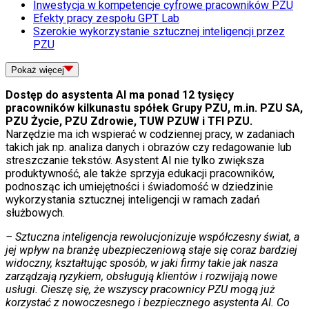
Inwestycja w kompetencje cyfrowe pracowników PZU
Efekty pracy zespołu GPT Lab
Szerokie wykorzystanie sztucznej inteligencji przez
PZU
Pokaż
więcej
Dostęp do asystenta AI ma ponad 12 tysięcy
pracowników kilkunastu spółek Grupy PZU, m.in. PZU SA,
PZU Życie, PZU Zdrowie, TUW PZUW i TFI PZU.
Narzędzie ma ich wspierać w codziennej pracy, w zadaniach
takich jak np. analiza danych i obrazów czy redagowanie lub
streszczanie tekstów. Asystent AI nie tylko zwiększa
produktywność, ale także sprzyja edukacji pracowników,
podnosząc ich umiejętności i świadomość w dziedzinie
wykorzystania sztucznej inteligencji w ramach zadań
służbowych.
– Sztuczna inteligencja rewolucjonizuje współczesny świat, a
jej wpływ na branżę ubezpieczeniową staje się coraz bardziej
widoczny, kształtując sposób, w jaki firmy takie jak nasza
zarządzają ryzykiem, obsługują klientów i rozwijają nowe
usługi. Cieszę się, że wszyscy pracownicy PZU mogą już
korzystać z nowoczesnego i bezpiecznego asystenta AI. Co