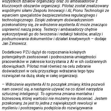
wszystkich działów organizacji oraz 30 ambasadorów z
kluczowych obszarów organizacji. Pilotaż został zrealizowany
wspólnymi siłami Zespołu Innowacji i AI, Pionu Technologii ze
wparciem specjalistów bezpieczeństwa regulacyjnego i
technologicznego. Dzięki zebranym doświadczeniom
przekonaliśmy się, że wdrożenie asystenta AI może znacząco
usprawnić naszą pracę. Testerzy i ambasadorzy chętnie
wykorzystywali go do tworzenia i redakcji tekstów, analizy i
podsumowania dokumentów i działań kreatywnych
– dodaje
Jan Zimowicz.
Dodatkowo PZU dążył do rozpoznania kolejnych
potencjalnych zastosowań i podnoszenia umiejętności
pracowników w zakresie korzystania z AI w ich codziennych
obowiązkach. Pilotaż miał również na celu zebranie
doświadczeń w celu przyszłego wdrażania tego typu
rozwiązań na dużą skalę w całej organizacji.
–
Wdrożenie asystenta AI to początek zmiany, która pozwoli
nam oswoić się, a następnie używać na co dzień narzędzia
sztucznej inteligencji. To ogromna zmiana mentalna i
biznesowa, której wartości nie możemy nie doceniać. Jestem
przekonany, że jest to jedna z największych rewolucji w
myśleniu i postrzeganiu podejścia do rozwiązywania