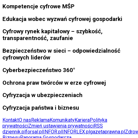
Kompetencje cyfrowe MŚP
Edukacja wobec wyzwań cyfrowej gospodarki
Cyfrowy rynek kapitałowy – szybkość,
transparentność, zaufanie
Bezpieczeństwo w sieci – odpowiedzialność
cyfrowych liderów
Cyberbezpieczeństwo 360°
Ochrona praw twórców w erze cyfrowej
Cyfryzacja w ubezpieczeniach
Cyfryzacja państwa i biznesu
Kontakt
O nas
Reklama
Komunikaty
Kariera
Polityka
prywatności
Zmień ustawienia prywatności
RSS
dziennik.pl
forsal.pl
INFOR.pl
INFORLEX.pl
gazetaprawna.pl
Zdrow
Biznesu
Panorama Gospodarcza