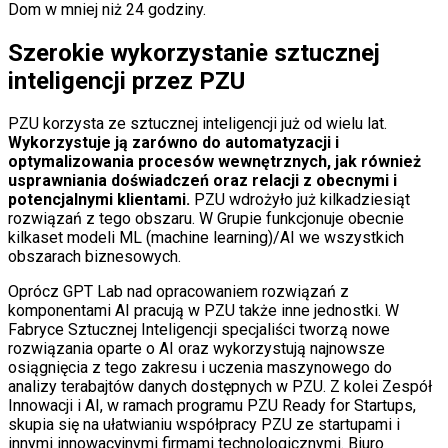
Dom w mniej niż 24 godziny.
Szerokie wykorzystanie sztucznej
inteligencji przez PZU
PZU korzysta ze sztucznej inteligencji już od wielu lat.
Wykorzystuje ją zarówno do automatyzacji i
optymalizowania procesów wewnętrznych, jak również
usprawniania doświadczeń oraz relacji z obecnymi i
potencjalnymi klientami.
PZU wdrożyło już kilkadziesiąt
rozwiązań z tego obszaru. W Grupie funkcjonuje obecnie
kilkaset modeli ML (machine learning)/AI we wszystkich
obszarach biznesowych.
Oprócz GPT Lab nad opracowaniem rozwiązań z
komponentami AI pracują w PZU także inne jednostki. W
Fabryce Sztucznej Inteligencji specjaliści tworzą nowe
rozwiązania oparte o AI oraz wykorzystują najnowsze
osiągnięcia z tego zakresu i uczenia maszynowego do
analizy terabajtów danych dostępnych w PZU. Z kolei Zespół
Innowacji i AI, w ramach programu PZU Ready for Startups,
skupia się na ułatwianiu współpracy PZU ze startupami i
innymi innowacyjnymi firmami technologicznymi. Biuro