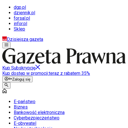
dgp.pl
dziennik.pl
forsal.pl
infor.pl
Sklep
Dzisiejsza gazeta
Kup Subskrypcję
Kup dostęp w promocji:
teraz z rabatem 35%
Zaloguj się
E-państwo
Biznes
Bankowość elektroniczna
Cyberbezpieczeństwo
E-obywatel