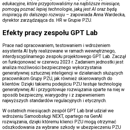
edukacyjne, które przygotowaliśmy na najbliższe miesiące,
pomogą poznać lepiej technologie, jaką jest AI oraz będą
inspiracją do dalszego rozwoju
– zapowiada Anna Wardecka,
dyrektor zarządzająca ds. HR w Grupie PZU.
Efekty pracy zespołu GPT Lab
Prace nad opracowaniem, testowaniem i wdrożeniem
asystenta AI były realizowane w ramach wewnętrznego,
interdyscyplinarnego zespołu projektowego GPT Lab. Zaczął
on funkcjonować w czerwcu 2023 r. Zadaniem jednostki jest
analiza możliwości bezpiecznego wykorzystania
generatywnej sztucznej inteligencji w działaniach służących
pracownikom Grupy PZU, jak również skierowanych do
klientów. Dzięki takiemu podejściu PZU testuje technologię
generatywnej AI i przygotowuje rozwiązania oparte na niej w
sposób bezpieczny, wiarygodny i z zapewnieniem
najwyższych standardów regulacyjnych i etycznych.
W ostatnich miesiącach zespół GPT Lab brał udział we
wdrożeniu Samoobsługi NEXT, opartego na GenAI
rozwiązania, dzięki któremu klienci PZU mogą otrzymać
odszkodowania za wybrane szkody w ubezpieczeniu PZU