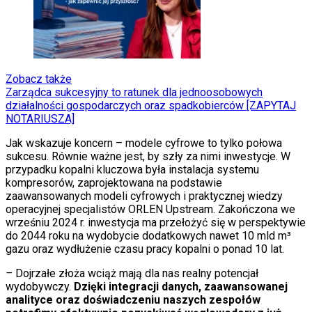
Zobacz także
Zarządca sukcesyjny to ratunek dla jednoosobowych
działalności gospodarczych oraz spadkobierców [ZAPYTAJ
NOTARIUSZA]
Jak wskazuje koncern – modele cyfrowe to tylko połowa
sukcesu. Równie ważne jest, by szły za nimi inwestycje. W
przypadku kopalni kluczowa była instalacja systemu
kompresorów, zaprojektowana na podstawie
zaawansowanych modeli cyfrowych i praktycznej wiedzy
operacyjnej specjalistów ORLEN Upstream. Zakończona we
wrześniu 2024 r. inwestycja ma przełożyć się w perspektywie
do 2044 roku na wydobycie dodatkowych nawet 10 mld m³
gazu oraz wydłużenie czasu pracy kopalni o ponad 10 lat.
–
Dojrzałe złoża wciąż mają dla nas realny potencjał
wydobywczy.
Dzięki integracji danych,
zaawansowanej
analityce
oraz doświadczeniu naszych zespołów