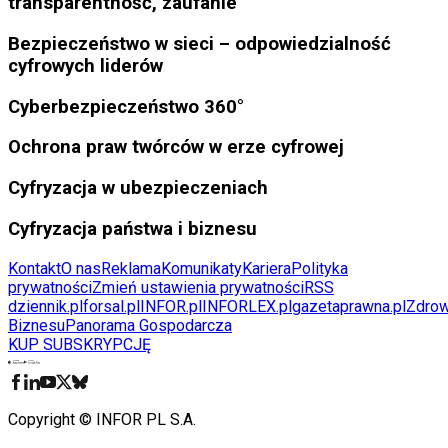
transparentność, zaufanie
Bezpieczeństwo w sieci – odpowiedzialność
cyfrowych liderów
Cyberbezpieczeństwo 360°
Ochrona praw twórców w erze cyfrowej
Cyfryzacja w ubezpieczeniach
Cyfryzacja państwa i biznesu
Kontakt
O nas
Reklama
Komunikaty
Kariera
Polityka
prywatności
Zmień ustawienia prywatności
RSS
dziennik.pl
forsal.pl
INFOR.pl
INFORLEX.pl
gazetaprawna.pl
Zdrow
Biznesu
Panorama Gospodarcza
KUP SUBSKRYPCJĘ
Pobierz w
Pobierz z
Copyright © INFOR PL S.A.