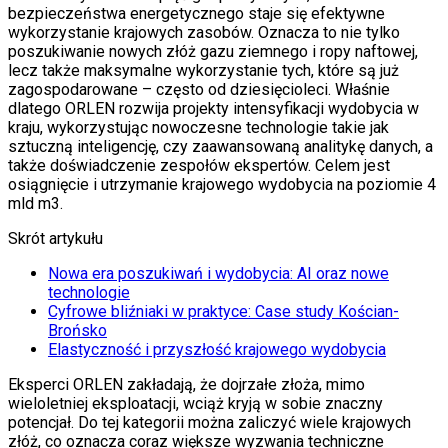
bezpieczeństwa energetycznego staje się efektywne
wykorzystanie krajowych zasobów. Oznacza to nie tylko
poszukiwanie nowych złóż gazu ziemnego i ropy naftowej,
lecz także maksymalne wykorzystanie tych, które są już
zagospodarowane – często od dziesięcioleci. Właśnie
dlatego ORLEN rozwija projekty intensyfikacji wydobycia w
kraju, wykorzystując nowoczesne technologie takie jak
sztuczną inteligencję, czy zaawansowaną analitykę danych, a
także doświadczenie zespołów ekspertów. Celem jest
osiągnięcie i utrzymanie krajowego wydobycia na poziomie 4
mld m3.
Skrót artykułu
Nowa era poszukiwań i wydobycia: AI oraz nowe
technologie
Cyfrowe bliźniaki w praktyce: Case study Kościan-
Brońsko
Elastyczność i przyszłość krajowego wydobycia
Eksperci ORLEN zakładają, że dojrzałe złoża, mimo
wieloletniej eksploatacji, wciąż kryją w sobie znaczny
potencjał. Do tej kategorii można zaliczyć wiele krajowych
złóż, co oznacza coraz większe wyzwania techniczne