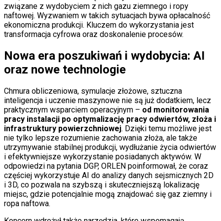
związane z wydobyciem z nich gazu ziemnego i ropy
naftowej. Wyzwaniem w takich sytuacjach bywa opłacalność
ekonomiczna produkcji. Kluczem do wykorzystania jest
transformacja cyfrowa oraz doskonalenie procesów.
Nowa era poszukiwań i wydobycia: AI
oraz nowe technologie
Chmura obliczeniowa, symulacje złożowe, sztuczna
inteligencja i uczenie maszynowe nie są już dodatkiem, lecz
praktycznym wsparciem operacyjnym –
od monitorowania
pracy instalacji po optymalizację pracy odwiertów, złoża i
infrastruktury powierzchniowej
. Dzięki temu możliwe jest
nie tylko lepsze rozumienie zachowania złoża, ale także
utrzymywanie stabilnej produkcji, wydłużanie życia odwiertów
i efektywniejsze wykorzystanie posiadanych aktywów. W
odpowiedzi na pytania DGP, ORLEN poinformował, że coraz
częściej wykorzystuje AI do analizy danych sejsmicznych 2D
i 3D, co pozwala na szybszą i skuteczniejszą lokalizację
miejsc, gdzie potencjalnie mogą znajdować się gaz ziemny i
ropa naftowa.
Koncern wdrożył także narzędzia, które wspomagają