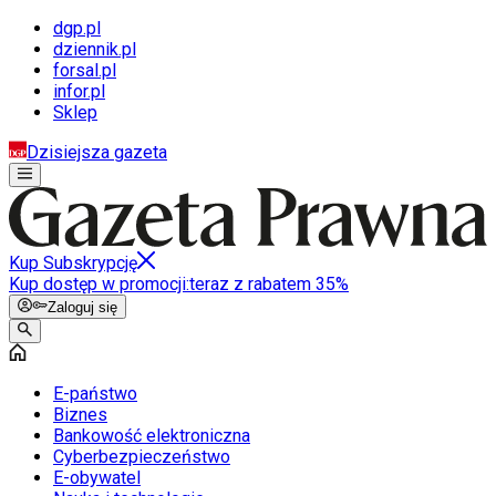
dgp.pl
dziennik.pl
forsal.pl
infor.pl
Sklep
Dzisiejsza gazeta
Kup Subskrypcję
Kup dostęp w promocji:
teraz z rabatem 35%
Zaloguj się
E-państwo
Biznes
Bankowość elektroniczna
Cyberbezpieczeństwo
E-obywatel