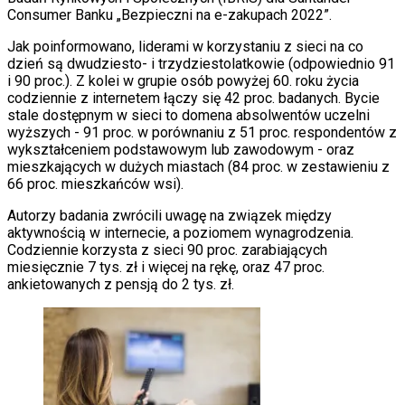
Consumer Banku „Bezpieczni na e-zakupach 2022”.
Jak poinformowano, liderami w korzystaniu z sieci na co
dzień są dwudziesto- i trzydziestolatkowie (odpowiednio 91
i 90 proc.). Z kolei w grupie osób powyżej 60. roku życia
codziennie z internetem łączy się 42 proc. badanych. Bycie
stale dostępnym w sieci to domena absolwentów uczelni
wyższych - 91 proc. w porównaniu z 51 proc. respondentów z
wykształceniem podstawowym lub zawodowym - oraz
mieszkających w dużych miastach (84 proc. w zestawieniu z
66 proc. mieszkańców wsi).
Autorzy badania zwrócili uwagę na związek między
aktywnością w internecie, a poziomem wynagrodzenia.
Codziennie korzysta z sieci 90 proc. zarabiających
miesięcznie 7 tys. zł i więcej na rękę, oraz 47 proc.
ankietowanych z pensją do 2 tys. zł.