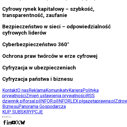
Cyfrowy rynek kapitałowy – szybkość,
transparentność, zaufanie
Bezpieczeństwo w sieci – odpowiedzialność
cyfrowych liderów
Cyberbezpieczeństwo 360°
Ochrona praw twórców w erze cyfrowej
Cyfryzacja w ubezpieczeniach
Cyfryzacja państwa i biznesu
Kontakt
O nas
Reklama
Komunikaty
Kariera
Polityka
prywatności
Zmień ustawienia prywatności
RSS
dziennik.pl
forsal.pl
INFOR.pl
INFORLEX.pl
gazetaprawna.pl
Zdrow
Biznesu
Panorama Gospodarcza
KUP SUBSKRYPCJĘ
Pobierz w
Pobierz z